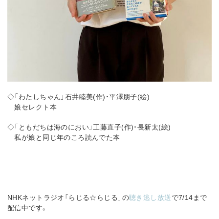
◇「わたしちゃん」石井睦美(作)・平澤朋子(絵)
娘セレクト本
◇「ともだちは海のにおい」工藤直子(作)・長新太(絵)
私が娘と同じ年のころ読んでた本
NHKネットラジオ「らじる☆らじる」の
聴き逃し放送
で7/14まで
配信中です。