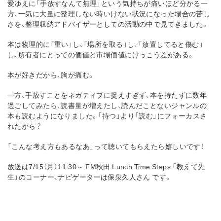
愛ゆえに「手放すなんて無理」という気持ちが痛いほど分かる一
方、一気に大量に整理しない時いけない状況になった場合の苦し
さを、整理収納アドバイザーとしての活動の中で見てきました。
本は物理的に「重い」し、「場所を取る」し、「放置してると傷む」
し、所有者にとっての価値と市場価値にけっこう差がある。
本が好きだから、胸が痛む。
一方、手放すことをネガティブに捉えすぎず、本を持たずに数年
過ごしてみたら、読書量が増えたし、読んだことないジャンルの
本も読むようになりました。「持つ」より「読む」にフォーカスさ
れたから？
「こんな考え方もあるなあ」って聴いてもらえたら嬉しいです！
放送は7/15（月）11:30～ FM秋田 Lunch Time Steps 「教えて先
生」のコーナー、ナビゲーターは保泉久人さん です。