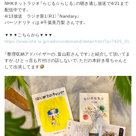
NHKネットラジオ「らじる☆らじる」の聴き逃し放送で4/21まで
配信中です。
4/13放送 ラジオ第1（R1）「Nandary」
パーソナリティは #千葉美乃梨 さんです。
▼▼▼こちらから▼▼▼
https://www.nhk.or.jp/radio/ondemand/detail.html?p=7426_01
「整理収納アドバイザーの、畠山彩さんです」と紹介して頂いてま
すが、ひとっ言も片付けの話しないで、ただの本好き母ちゃんと
して出演してます