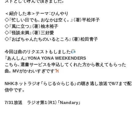
ストとして呼んで頂きました。
⁡＜紹介した本＞テーマ：ひんやり
◇『忙しい日でも、おなかは空く。』（著）平松洋子
◇『風に立つ』（著）柚木裕子
◇『怪談未満』（著）三好愛
◇『おば
ちゃんたちのいるところ』（著）松田青子
今回は曲のリクエストもしました
『あんしん』YONA YONA WEEKENDERS
こちら、選書サービスを申込してくれた方から教えてもらった
曲。MVがかわいすぎです
NHKネットラジオ「らじる☆らじる」の聴き逃し放送で8/7まで配
信中です。
7/31
放送 ラジオ第
1
（
R1
）「
Nandary
」