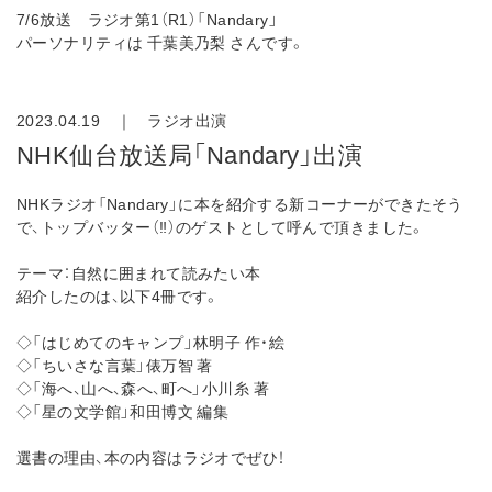
7/6放送 ラジオ第1（R1）「Nandary」
パーソナリティは 千葉美乃梨 さんです。
2023.04.19 ｜
ラジオ出演
NHK仙台放送局「Nandary」出演
NHKラジオ「Nandary」に本を紹介する新コーナーができたそう
で、トップバッター（‼︎）のゲストとして呼んで頂きました。
テーマ：自然に囲まれて読みたい本
紹介したのは、以下4冊です。
◇「はじめてのキャンプ」林明子 作・絵
◇「ちいさな言葉」俵万智 著
◇「海へ、山へ、森へ、町へ」小川糸 著
◇「星の文学館」和田博文 編集
選書の理由、本の内容はラジオでぜひ！