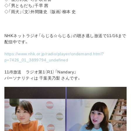
◇「男ともだち」千早 茜
◇「雨犬」（文）外間隆史 （版画）柳本 史
NHKネットラジオ「らじる☆らじる」の聴き逃し放送で11/16まで
配信中です。
https://www.nhk.or.jp/radio/player/ondemand.html?
p=7426_01_3899794_undefined
11/8放送 ラジオ第1（R1）「Nandary」
パーソナリティは 千葉美乃梨 さんです。