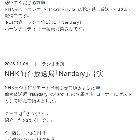
聴いてくださる方
NHKネットラジオ「らじる☆らじる」の聴き逃し放送で4/18まで
配信中です。
4/11放送 ラジオ第1（R1）「Nandary」
パーソナリティは 千葉美乃梨さんです。
2023.11.09 ｜
ラジオ出演
NHK仙台放送局「Nandary」出演
NHKラジオにリモート出演させて頂きました
仙台放送局「Nandary」の「わたしのお届け本」コーナーにゲスト
として呼んで頂きました。
⁡テーマは「せつない」。
紹介したのは、4冊です。
◇「店じまい」石田 千
◇「彼方の友へ」伊吹有喜