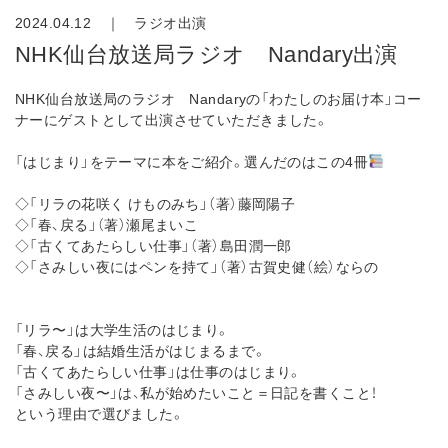
2024.04.12 ｜
ラジオ出演
NHK仙台放送局ラジオ Nandary出演
NHK仙台放送局のラジオ Nandaryの「わたしのお届け本」コー
ナーにゲストとして出演させていただきました。
「はじまり」をテーマに本をご紹介。選んだのはこの4冊
◇「リラの花咲く けものみち」（著）藤岡陽子
◇「春、戻る」（著）瀬尾まいこ
◇「古くてあたらしい仕事」（著）島田潤一郎
◇「さみしい夜にはペンを持て」（著）古賀史健（絵）ならの
「リラ〜」は大学生活のはじまり。
「春、戻る」は結婚生活がはじまるまで。
「古くてあたらしい仕事」は仕事のはじまり。
「さみしい夜〜」は、私が始めたいこと＝日記を書くこと！
という理由で選びました。