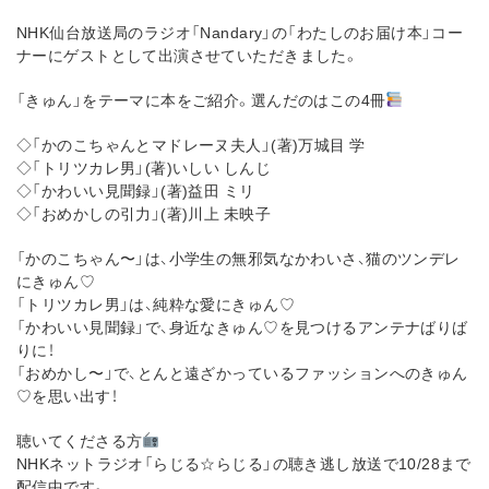
NHK仙台放送局のラジオ「Nandary」の「わたしのお届け本」コー
ナーにゲストとして出演させていただきました。
「きゅん」をテーマに本をご紹介。選んだのはこの4冊
◇「かのこちゃんとマドレーヌ夫人」(著)万城目 学
◇「トリツカレ男」(著)いしい しんじ
◇「かわいい見聞録」(著)益田 ミリ
◇「おめかしの引力」(著)川上 未映子
「かのこちゃん〜」は、小学生の無邪気なかわいさ、猫のツンデレ
にきゅん♡
「トリツカレ男」は、純粋な愛にきゅん♡
「かわいい見聞録」で、身近なきゅん♡を見つけるアンテナばりば
りに！
「おめかし〜」で、とんと遠ざかっているファッションへのきゅん
♡を思い出す！
聴いてくださる方
NHKネットラジオ「らじる☆らじる」の聴き逃し放送で10/28まで
配信中です。