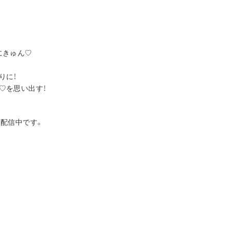
にきゅん♡
りに！
♡を思い出す！
で配信中です。