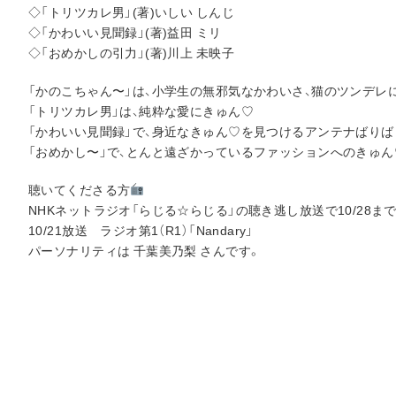
◇「トリツカレ男」(著)いしい しんじ
◇「かわいい見聞録」(著)益田 ミリ
◇「おめかしの引力」(著)川上 未映子
「かのこちゃん〜」は、小学生の無邪気なかわいさ、猫のツンデレ
「トリツカレ男」は、純粋な愛にきゅん♡
「かわいい見聞録」で、身近なきゅん♡を見つけるアンテナばりば
「おめかし〜」で、とんと遠ざかっているファッションへのきゅん
聴いてくださる方
NHKネットラジオ「らじる☆らじる」の聴き逃し放送で10/28ま
10/21放送 ラジオ第1（R1）「Nandary」
パーソナリティは 千葉美乃梨 さんです。