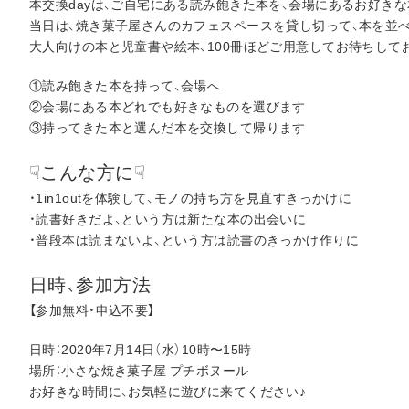
本交換dayは、ご自宅にある読み飽きた本を、会場にあるお好き
当日は、焼き菓子屋さんのカフェスペースを貸し切って、本を並
大人向けの本と児童書や絵本、100冊ほどご用意してお待ちして
①読み飽きた本を持って、会場へ
②会場にある本どれでも好きなものを選びます
③持ってきた本と選んだ本を交換して帰ります
☟こんな方に☟
・1in1outを体験して、モノの持ち方を見直すきっかけに
・読書好きだよ、という方は新たな本の出会いに
・普段本は読まないよ、という方は読書のきっかけ作りに
日時、参加方法
【参加無料・申込不要】
日時：2020年7月14日（水）10時〜15時
場所：小さな焼き菓子屋 プチボヌール
お好きな時間に、お気軽に遊びに来てください♪