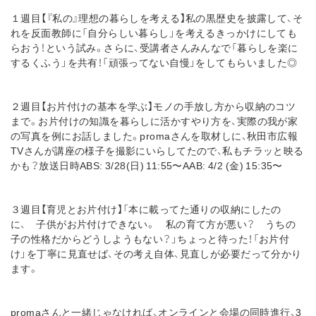
１週目【『私の』理想の暮らしを考える】私の黒歴史を披露して、そ
れを反面教師に「自分らしい暮らし」を考えるきっかけにしても
らおう！という試み。さらに、受講者さんみんなで「暮らしを楽に
するくふう」を共有！「頑張ってない自慢」をしてもらいました◎
２週目【お片付けの基本を学ぶ】モノの手放し方から収納のコツ
まで。お片付けの知識を暮らしに活かすやり方を、実際の我が家
の写真を例にお話しました。promaさんを取材しに、秋田市広報
TVさんが講座の様子を撮影にいらしてたので、私もチラッと映る
かも？放送日時ABS: 3/28(日) 11:55〜AAB: 4/2 (金) 15:35〜
３週目【育児とお片付け】「本に載ってた通りの収納にしたの
に、 子供がお片付けできない。 私の育て方が悪い？ うちの
子の性格だからどうしようもない？」ちょっと待った！「お片付
け」を丁寧に見直せば、その考え自体、見直しが必要だって分かり
ます。
promaさんと一緒じゃなければ、オンラインと会場の同時進行、3