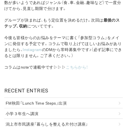
数が多いようであればジャンル（食、車、金融、趣味など）で一度分
けてから、見直し期限で分けます。
グループが決まれば、もう定位置を決めるだけ。次回は
最後のス
テップ、収納
についてです。
今後も皆様からのお悩みをテーマに書く「参加型コラム」をメイ
ンに発信する予定です。コラムで取り上げてほしいお悩みがあり
ましたら、
Instagram
のDMから常時募集中です♪（必ず記事にでき
るとは限りません。ご了承ください。）
コラムはnoteで連載中です▷▷▷
こちらから！
RECENT ENTRIES
FM秋田「Lunch Time Steps」出演
小学３年生へ講演
潟上市市民講座「暮らしを整える片付け講座」