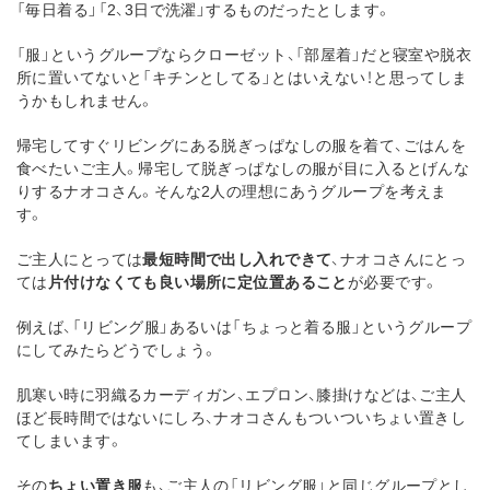
「毎日着る」「2、3日で洗濯」するものだったとします。
「服」というグループならクローゼット、「部屋着」だと寝室や脱衣
所に置いてないと「キチンとしてる」とはいえない！と思ってしま
うかもしれません。
帰宅してすぐリビングにある脱ぎっぱなしの服を着て、ごはんを
食べたいご主人。帰宅して脱ぎっぱなしの服が目に入るとげんな
りするナオコさん。そんな2人の理想にあうグループを考えま
す。
ご主人にとっては
最短時間で出し入れできて
、ナオコさんにとっ
ては
片付けなくても良い場所に定位置あること
が必要です。
例えば、「リビング服」あるいは「ちょっと着る服」というグループ
にしてみたらどうでしょう。
肌寒い時に羽織るカーディガン、エプロン、膝掛けなどは、ご主人
ほど長時間ではないにしろ、ナオコさんもついついちょい置きし
てしまいます。
その
ちょい置き服
も、ご主人の「リビング服」と同じグループとし